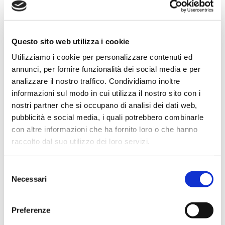
Questo sito web utilizza i cookie
Utilizziamo i cookie per personalizzare contenuti ed
Salva il mio nome, email e sito web in
annunci, per fornire funzionalità dei social media e per
questo browser per la prossima volta che
analizzare il nostro traffico. Condividiamo inoltre
commento.
informazioni sul modo in cui utilizza il nostro sito con i
nostri partner che si occupano di analisi dei dati web,
Are you human? Please solve:
pubblicità e social media, i quali potrebbero combinarle
con altre informazioni che ha fornito loro o che hanno
raccolto dal suo utilizzo dei loro servizi.
Selezione
Necessari
del
consenso
Preferenze