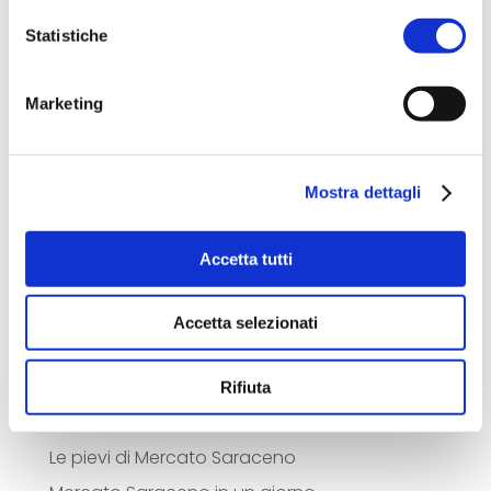
Statistiche
Cerca
Marketing
Categorie
Approfondimenti
Mostra dettagli
Itinerari
News
Accetta tutti
Ricette
Accetta selezionati
Articoli recenti
Relax d’estate: le strutture con piscina
Rifiuta
Mercato Saraceno: Città del Vino
Le pievi di Mercato Saraceno