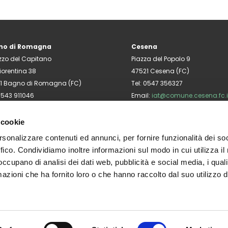
no di Romagna
Cesena
zzo del Capitano
Piazza del Popolo 9
iorentina 38
47521 Cesena (FC)
1 Bagno di Romagna (FC)
Tel: 0547 356327
 0543 911046
Email:
iat@comune.cesena.fc.i
l:
@bagnodiromagnaturismo.it
 cookie
rsonalizzare contenuti ed annunci, per fornire funzionalità dei so
ffico. Condividiamo inoltre informazioni sul modo in cui utilizza il 
 occupano di analisi dei dati web, pubblicità e social media, i qual
azioni che ha fornito loro o che hanno raccolto dal suo utilizzo d