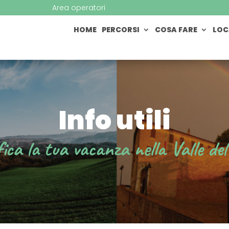
Area operatori
HOME
PERCORSI
COSA FARE
LOC
Info utili
fica la tua vacanza nella Valle del