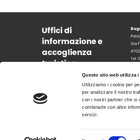
Uffici di
Bag
Pala
informazione e
Via F
accoglienza
4702
Tel:
turistica
Emai
info
Questo sito web utilizza i
Utilizziamo i cookie per pe
per analizzare il nostro tra
con i nostri partner che si
combinarle con altre inform
servizi.
Selezione