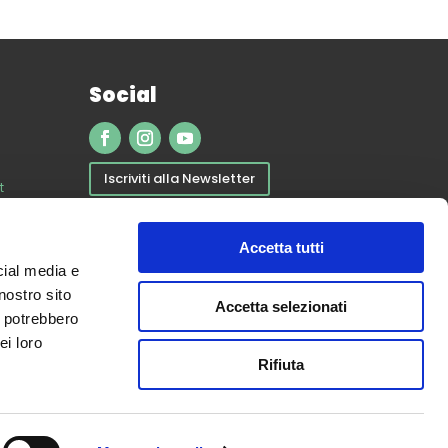
Social
Iscriviti alla Newsletter
t
App Valle Savio Outdoor
Accetta tutti
Privacy Policy
cial media e
Cookie Policy
nostro sito
Accetta selezionati
i potrebbero
ei loro
Rifiuta