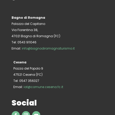
Bagno di Romagna
Palazzo del Capitano
Via Fiorentina 38,
47021 Bagno di Romagna (FC)
Tel: 0543 911046
Email:
info@bagnodiromagnaturismo.it
Cesena
Piazza del Popolo 9
47521 Cesena (FC)
Tel: 0547 356327
Email:
iat@comune.cesena.fc.it
Social