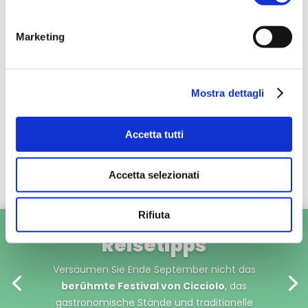
Zur Website von Montiano
Marketing
Mostra dettagli
Accetta tutti
Accetta selezionati
Rifiuta
Reisetipps
Versäumen Sie Ende September nicht das
berühmte Festival von Cicciolo
, das
gastronomische Stände und traditionelle