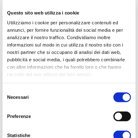
Entschleunigen Sie und genießen Sie einen
geruhsamen Urlaub in Montiano.
Das Herz
Questo sito web utilizza i cookie
des Dorfes bildet die alte Malatesta-
Utilizziamo i cookie per personalizzare contenuti ed
Festung, die mit ihrer Form die Grenzen
annunci, per fornire funzionalità dei social media e per
des Dorfes, der alten Heimat von
analizzare il nostro traffico. Condividiamo inoltre
Giacomo Malatesta, zieht.
Setzen Sie Ihre
informazioni sul modo in cui utilizza il nostro sito con i
Entdeckung fort zwischen dem Palazzo
nostri partner che si occupano di analisi dei dati web,
Pasolini, dem Arco degli Spada und der Kirche
pubblicità e social media, i quali potrebbero combinarle
San Francesco.
con altre informazioni che ha fornito loro o che hanno
Und wenn Sie Natur, Poesie und
raccolto dal suo utilizzo dei loro servizi.
Önogastronomie erleben möchten,
wählen
Sie einen der Wege des Netzes poetischer
Selezione
Wanderwege
, an denen einige
Necessari
del
landwirtschaftliche Betriebe, Bauernhöfe und
consenso
Restaurants beteiligt sind, in denen Sie
Preferenze
typische Köstlichkeiten probieren können.
Statistiche