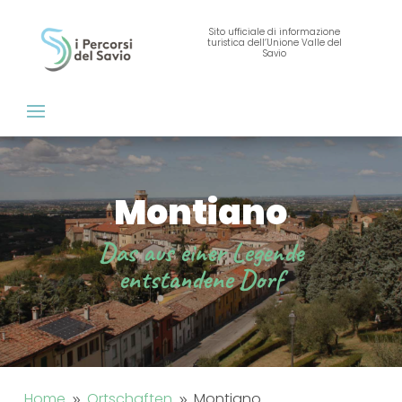
Sito ufficiale di informazione
turistica dell’Unione Valle del
Savio
Montiano
Das aus einer Legende
entstandene Dorf
Home
Ortschaften
Montiano
9
9