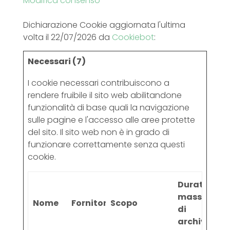
Modifica consenso
Dichiarazione Cookie aggiornata l'ultima
volta il 22/07/2026 da
Cookiebot
:
Necessari (7)
I cookie necessari contribuiscono a
rendere fruibile il sito web abilitandone
funzionalità di base quali la navigazione
sulle pagine e l'accesso alle aree protette
del sito. Il sito web non è in grado di
funzionare correttamente senza questi
cookie.
Durata
massima
Nome
Fornitore
Scopo
di
archiviazio