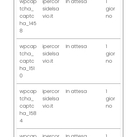
wpcap
ipercor
In attesa
1
tcha_
sidelsa
gior
captc
vio.it
no
ha_145
8
wpcap
ipercor
In attesa
1
tcha_
sidelsa
gior
captc
vio.it
no
ha_151
0
wpcap
ipercor
In attesa
1
tcha_
sidelsa
gior
captc
vio.it
no
ha_158
4
wpcap
ipercor
In attesa
1