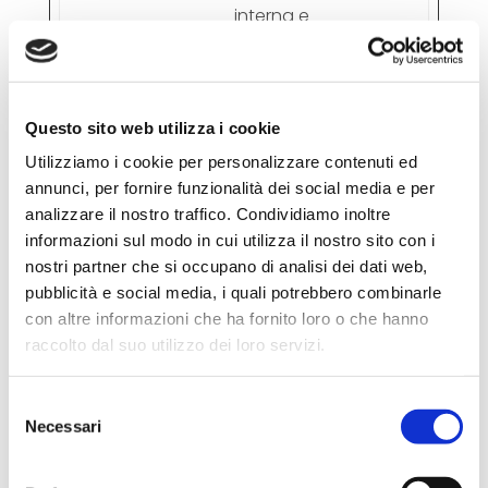
interna e
l'ottimizzazion
e del sito web.
Questo sito web utilizza i cookie
Marketing (17)
Utilizziamo i cookie per personalizzare contenuti ed
annunci, per fornire funzionalità dei social media e per
I cookie di marketing vengono utilizzati per
analizzare il nostro traffico. Condividiamo inoltre
tracciare i visitatori sui siti web. La finalità è
informazioni sul modo in cui utilizza il nostro sito con i
quella di presentare annunci pubblicitari
nostri partner che si occupano di analisi dei dati web,
che siano rilevanti e coinvolgenti per il
pubblicità e social media, i quali potrebbero combinarle
singolo utente e quindi di maggior valore
con altre informazioni che ha fornito loro o che hanno
per editori e inserzionisti di terze parti.
raccolto dal suo utilizzo dei loro servizi.
Durata
Selezione
massima
Nome
Fornitore
Scopo
Necessari
del
di
consenso
archiviazio