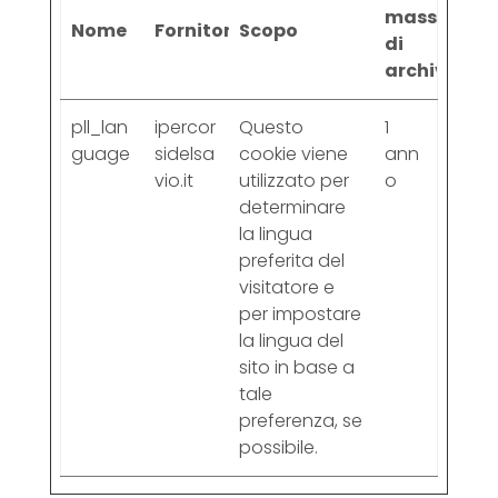
massima
Nome
Fornitore
Scopo
di
archiviazio
pll_lan
ipercor
Questo
1
guage
sidelsa
cookie viene
ann
vio.it
utilizzato per
o
determinare
la lingua
preferita del
visitatore e
per impostare
la lingua del
sito in base a
tale
preferenza, se
possibile.