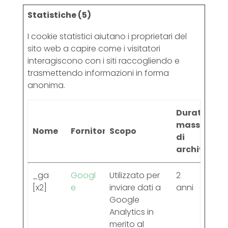
Statistiche (5)
I cookie statistici aiutano i proprietari del
sito web a capire come i visitatori
interagiscono con i siti raccogliendo e
trasmettendo informazioni in forma
anonima.
Durata
massima
Nome
Fornitore
Scopo
di
archiviazio
_ga
Googl
Utilizzato per
2
[x2]
e
inviare dati a
anni
Google
Analytics in
merito al