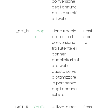
conversione
degli annunci
del sito su più
siti web.
_gcl_ls
Googl
Tiene traccia
Persi
e
del tasso di
sten
conversione
te
tra l'utente e i
banner
pubblicitari sul
sito web:
questo serve
a ottimizzare
la pertinenza
degli annunci
sul sito.
LAST_R
YouTu
Utilizzato per
Sess