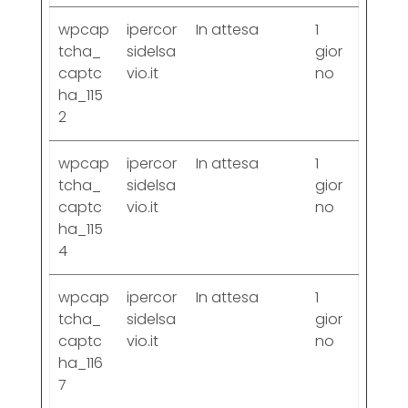
wpcap
ipercor
In attesa
1
tcha_
sidelsa
gior
captc
vio.it
no
ha_115
2
wpcap
ipercor
In attesa
1
tcha_
sidelsa
gior
captc
vio.it
no
ha_115
4
wpcap
ipercor
In attesa
1
tcha_
sidelsa
gior
captc
vio.it
no
ha_116
7