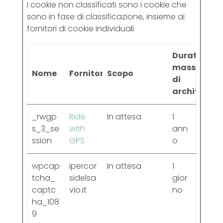
I cookie non classificati sono i cookie che
sono in fase di classificazione, insieme ai
fornitori di cookie individuali.
Durata
massima
Nome
Fornitore
Scopo
di
archiviazio
_rwgp
Ride
In attesa
1
s_3_se
with
ann
ssion
GPS
o
wpcap
ipercor
In attesa
1
tcha_
sidelsa
gior
captc
vio.it
no
ha_108
9