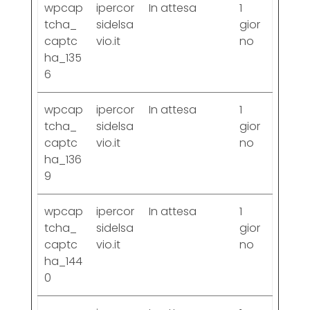
wpcap
ipercor
In attesa
1
tcha_
sidelsa
gior
captc
vio.it
no
ha_135
6
wpcap
ipercor
In attesa
1
tcha_
sidelsa
gior
captc
vio.it
no
ha_136
9
wpcap
ipercor
In attesa
1
tcha_
sidelsa
gior
captc
vio.it
no
ha_144
0