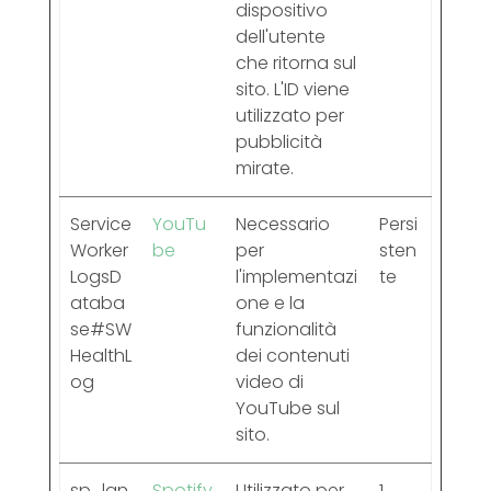
dispositivo
dell'utente
che ritorna sul
sito. L'ID viene
utilizzato per
pubblicità
mirate.
Service
YouTu
Necessario
Persi
Worker
be
per
sten
LogsD
l'implementazi
te
ataba
one e la
se#SW
funzionalità
HealthL
dei contenuti
og
video di
YouTube sul
sito.
sp_lan
Spotify
Utilizzato per
1