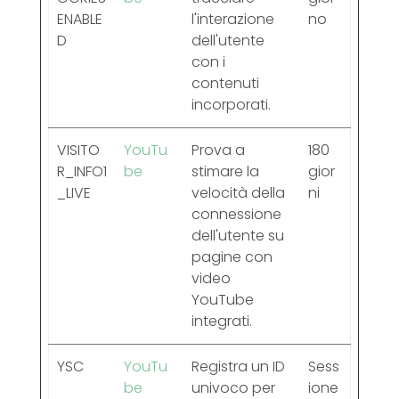
ENABLE
l'interazione
no
D
dell'utente
con i
contenuti
incorporati.
VISITO
YouTu
Prova a
180
R_INFO1
be
stimare la
gior
_LIVE
velocità della
ni
connessione
dell'utente su
pagine con
video
YouTube
integrati.
YSC
YouTu
Registra un ID
Sess
be
univoco per
ione