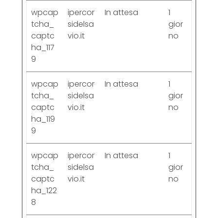
wpcap
ipercor
In attesa
1
tcha_
sidelsa
gior
captc
vio.it
no
ha_117
9
wpcap
ipercor
In attesa
1
tcha_
sidelsa
gior
captc
vio.it
no
ha_119
9
wpcap
ipercor
In attesa
1
tcha_
sidelsa
gior
captc
vio.it
no
ha_122
8