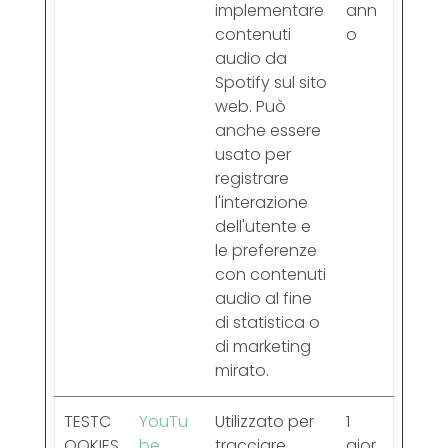
implementare
ann
contenuti
o
audio da
Spotify sul sito
web. Può
anche essere
usato per
registrare
l'interazione
dell'utente e
le preferenze
con contenuti
audio al fine
di statistica o
di marketing
mirato.
TESTC
YouTu
Utilizzato per
1
OOKIES
be
tracciare
gior