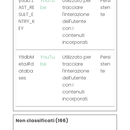
ytidb::L
YouTu
Utilizzato per
Persi
AST_RE
be
tracciare
sten
SULT_E
l'interazione
te
NTRY_K
dell'utente
EY
con i
contenuti
incorporati.
YtIdbM
YouTu
Utilizzato per
Persi
eta#d
be
tracciare
sten
ataba
l'interazione
te
ses
dell'utente
con i
contenuti
incorporati.
Non classificati (166)