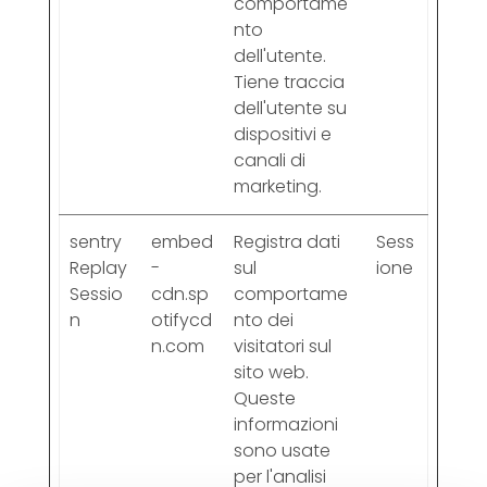
comportame
nto
dell'utente.
Tiene traccia
dell'utente su
dispositivi e
canali di
marketing.
sentry
embed
Registra dati
Sess
Replay
-
sul
ione
Sessio
cdn.sp
comportame
n
otifycd
nto dei
n.com
visitatori sul
sito web.
Queste
informazioni
sono usate
per l'analisi