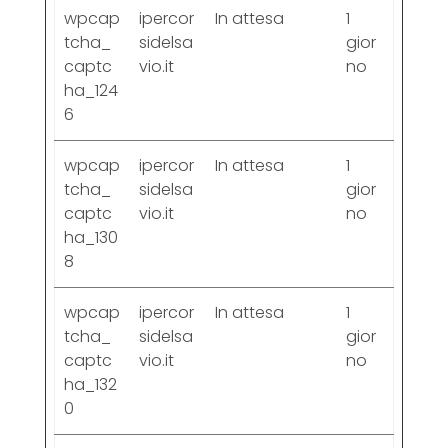
wpcap
ipercor
In attesa
1
tcha_
sidelsa
gior
captc
vio.it
no
ha_124
6
wpcap
ipercor
In attesa
1
tcha_
sidelsa
gior
captc
vio.it
no
ha_130
8
wpcap
ipercor
In attesa
1
tcha_
sidelsa
gior
captc
vio.it
no
ha_132
0