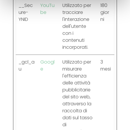
__Sec
YouTu
Utilizzato per
180
ure-
be
tracciare
gior
YNID
l'interazione
ni
dell'utente
con i
contenuti
incorporati.
_gcl_a
Googl
Utilizzato per
3
u
e
misurare
mesi
l'efficienza
delle attività
pubblicitarie
del sito web,
attraverso la
raccolta di
dati sul tasso
di