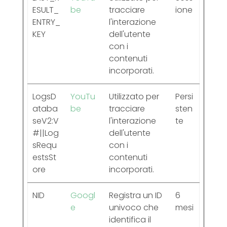
ESULT_
be
tracciare
ione
ENTRY_
l'interazione
KEY
dell'utente
con i
contenuti
incorporati.
LogsD
YouTu
Utilizzato per
Persi
ataba
be
tracciare
sten
seV2:V
l'interazione
te
#||Log
dell'utente
sRequ
con i
estsSt
contenuti
ore
incorporati.
NID
Googl
Registra un ID
6
e
univoco che
mesi
identifica il