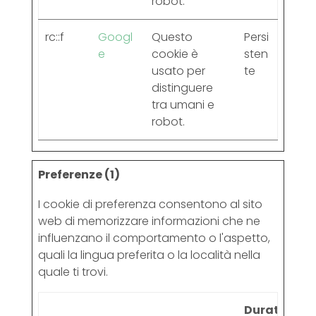
robot.
rc::f
Googl
Questo
Persi
e
cookie è
sten
usato per
te
distinguere
tra umani e
robot.
Preferenze (1)
I cookie di preferenza consentono al sito
web di memorizzare informazioni che ne
influenzano il comportamento o l'aspetto,
quali la lingua preferita o la località nella
quale ti trovi.
Durata