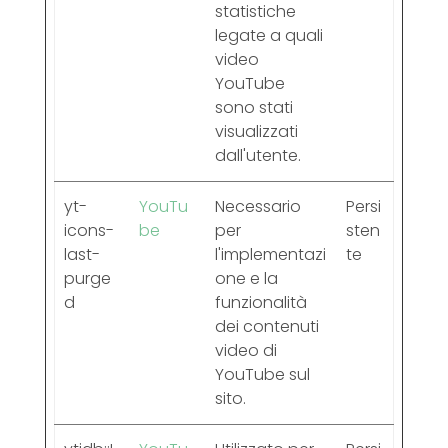
statistiche
legate a quali
video
YouTube
sono stati
visualizzati
dall'utente.
yt-
YouTu
Necessario
Persi
icons-
be
per
sten
last-
l'implementazi
te
purge
one e la
d
funzionalità
dei contenuti
video di
YouTube sul
sito.