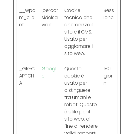
__wpd
ipercor
Cookie
Sess
m_clie
sidelsa
tecnico che
ione
nt
vio.it
sincronizza il
sito e il CMS.
Usato per
aggiornare il
sito web.
_GREC
Googl
Questo
180
APTCH
e
cookie è
gior
A
usato per
ni
distinguere
tra umani e
robot. Questo
è utile per il
sito web, al
fine di rendere
validi rapporti