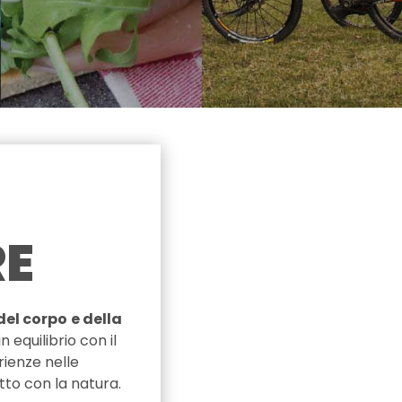
RE
del corpo
e della
n equilibrio con il
ienze nelle
to con la natura.