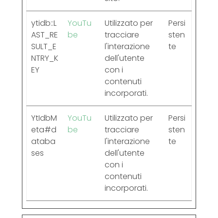
ytidb::L
YouTu
Utilizzato per
Persi
AST_RE
be
tracciare
sten
SULT_E
l'interazione
te
NTRY_K
dell'utente
EY
con i
contenuti
incorporati.
YtIdbM
YouTu
Utilizzato per
Persi
eta#d
be
tracciare
sten
ataba
l'interazione
te
ses
dell'utente
con i
contenuti
incorporati.