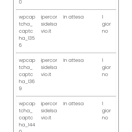
0
wpcap
ipercor
In attesa
1
tcha_
sidelsa
gior
captc
vio.it
no
ha_135
6
wpcap
ipercor
In attesa
1
tcha_
sidelsa
gior
captc
vio.it
no
ha_136
9
wpcap
ipercor
In attesa
1
tcha_
sidelsa
gior
captc
vio.it
no
ha_144
0