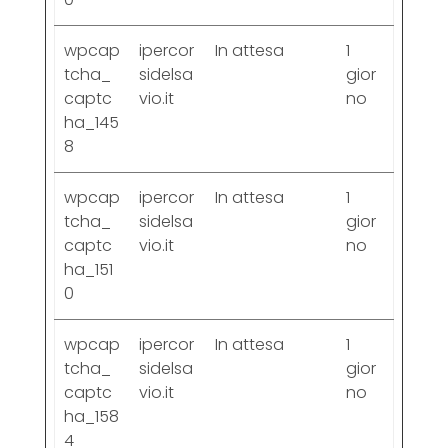
wpcap
ipercor
In attesa
1
tcha_
sidelsa
gior
captc
vio.it
no
ha_145
8
wpcap
ipercor
In attesa
1
tcha_
sidelsa
gior
captc
vio.it
no
ha_151
0
wpcap
ipercor
In attesa
1
tcha_
sidelsa
gior
captc
vio.it
no
ha_158
4