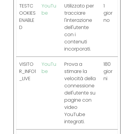
TESTC
YouTu
Utilizzato per
1
OOKIES
be
tracciare
gior
ENABLE
l'interazione
no
D
dell'utente
con i
contenuti
incorporati.
VISITO
YouTu
Prova a
180
R_INFO1
be
stimare la
gior
_LIVE
velocità della
ni
connessione
dell'utente su
pagine con
video
YouTube
integrati.