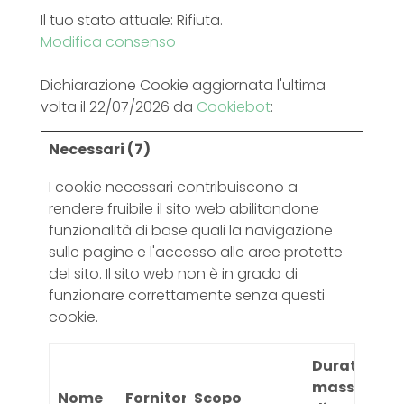
Il tuo stato attuale: Rifiuta.
Modifica consenso
Dichiarazione Cookie aggiornata l'ultima
volta il 22/07/2026 da
Cookiebot
:
Necessari (7)
I cookie necessari contribuiscono a
rendere fruibile il sito web abilitandone
funzionalità di base quali la navigazione
sulle pagine e l'accesso alle aree protette
del sito. Il sito web non è in grado di
funzionare correttamente senza questi
cookie.
Durata
massima
Nome
Fornitore
Scopo