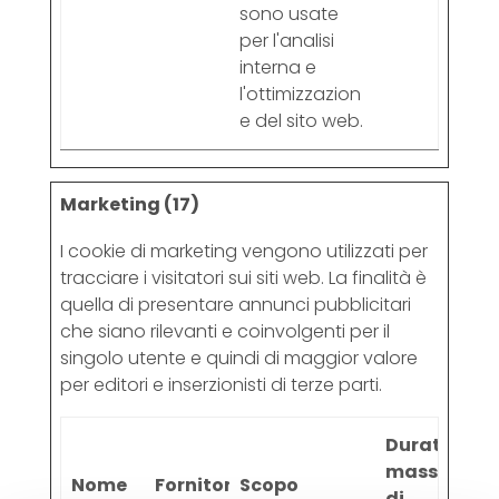
sono usate
per l'analisi
interna e
l'ottimizzazion
e del sito web.
Marketing (17)
I cookie di marketing vengono utilizzati per
tracciare i visitatori sui siti web. La finalità è
quella di presentare annunci pubblicitari
che siano rilevanti e coinvolgenti per il
singolo utente e quindi di maggior valore
per editori e inserzionisti di terze parti.
Durata
massima
Nome
Fornitore
Scopo
di