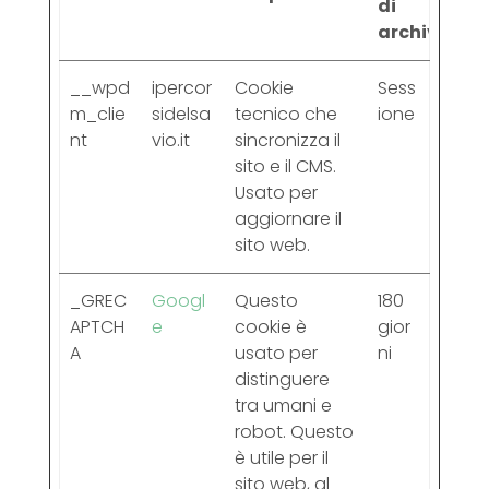
di
archiviazio
__wpd
ipercor
Cookie
Sess
m_clie
sidelsa
tecnico che
ione
nt
vio.it
sincronizza il
sito e il CMS.
Usato per
aggiornare il
sito web.
_GREC
Googl
Questo
180
APTCH
e
cookie è
gior
A
usato per
ni
distinguere
tra umani e
robot. Questo
è utile per il
sito web, al