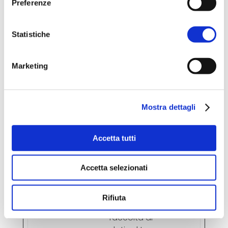
Preferenze
incorporato
__Sec
YouTu
Utilizzato per
180
Statistiche
ure-
be
tracciare
gior
YNID
l'interazione
ni
Marketing
dell'utente
con i
contenuti
incorporati.
Mostra dettagli
_gcl_a
Googl
Utilizzato per
3
Accetta tutti
u
e
misurare
mesi
l'efficienza
delle attività
Accetta selezionati
pubblicitarie
del sito web,
Rifiuta
attraverso la
raccolta di