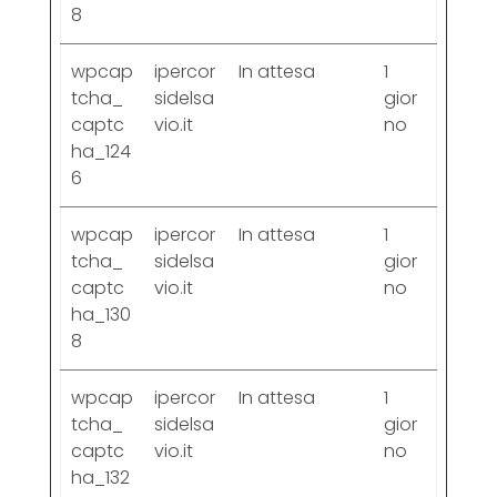
8
wpcap
ipercor
In attesa
1
tcha_
sidelsa
gior
captc
vio.it
no
ha_124
6
wpcap
ipercor
In attesa
1
tcha_
sidelsa
gior
captc
vio.it
no
ha_130
8
wpcap
ipercor
In attesa
1
tcha_
sidelsa
gior
captc
vio.it
no
ha_132