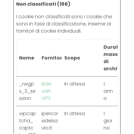
Non classificati (166)
I cookie non classificati sono i cookie che
sono in fase di classificazione, insieme ai
fornitori di cookie individuali.
Durata
massima
Nome
Fornitore
Scopo
di
archiviazio
_rwgp
Ride
In attesa
1
s_3_se
with
ann
ssion
GPS
o
wpcap
ipercor
In attesa
1
tcha_
sidelsa
gior
captc
vio.it
no