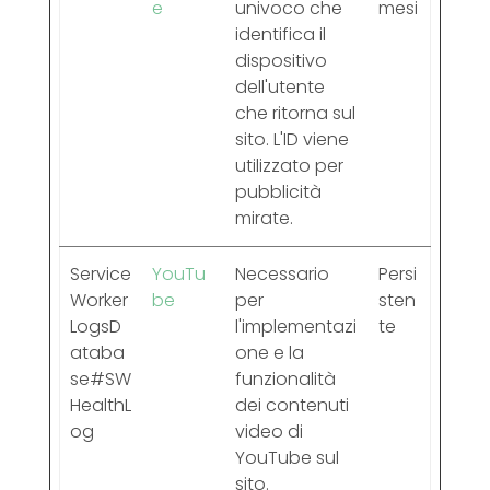
e
univoco che
mesi
identifica il
dispositivo
dell'utente
che ritorna sul
sito. L'ID viene
utilizzato per
pubblicità
mirate.
Service
YouTu
Necessario
Persi
Worker
be
per
sten
LogsD
l'implementazi
te
ataba
one e la
se#SW
funzionalità
HealthL
dei contenuti
og
video di
YouTube sul
sito.