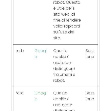
robot. Questo
è utile per il
sito web, al
fine di rendere
validi rapporti
sull'uso del
sito.
rc::b
Googl
Questo
Sess
e
cookie è
ione
usato per
distinguere
tra umani e
robot.
rc::c
Googl
Questo
Sess
e
cookie è
ione
usato per
distinguere