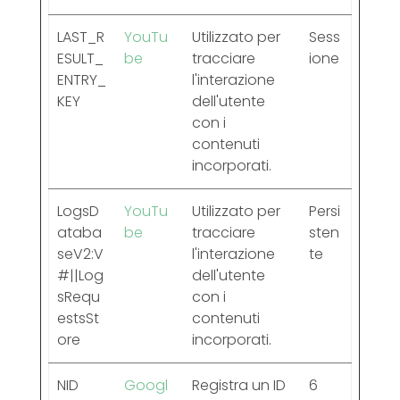
LAST_R
YouTu
Utilizzato per
Sess
ESULT_
be
tracciare
ione
ENTRY_
l'interazione
KEY
dell'utente
con i
contenuti
incorporati.
LogsD
YouTu
Utilizzato per
Persi
ataba
be
tracciare
sten
seV2:V
l'interazione
te
#||Log
dell'utente
sRequ
con i
estsSt
contenuti
ore
incorporati.
NID
Googl
Registra un ID
6