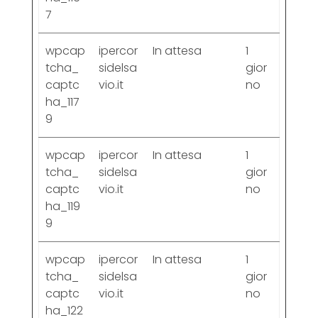
7
wpcap
ipercor
In attesa
1
tcha_
sidelsa
gior
captc
vio.it
no
ha_117
9
wpcap
ipercor
In attesa
1
tcha_
sidelsa
gior
captc
vio.it
no
ha_119
9
wpcap
ipercor
In attesa
1
tcha_
sidelsa
gior
captc
vio.it
no
ha_122