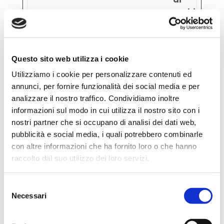
archiviazio
__Sec
YouTu
Utilizzato per
180
ure-
be
tracciare
gior
Questo sito web utilizza i cookie
ROLLO
l'interazione
ni
UT_TO
dell'utente
Utilizziamo i cookie per personalizzare contenuti ed
KEN
con i
annunci, per fornire funzionalità dei social media e per
contenuti
analizzare il nostro traffico. Condividiamo inoltre
incorporati.
informazioni sul modo in cui utilizza il nostro sito con i
nostri partner che si occupano di analisi dei dati web,
__Sec
YouTu
Memorizza le
Sess
pubblicità e social media, i quali potrebbero combinarle
ure-
be
preferenze
ione
con altre informazioni che ha fornito loro o che hanno
YEC
del lettore
raccolto dal suo utilizzo dei loro servizi.
video
dell'utente
Selezione
usando il
Necessari
del
video
consenso
YouTube