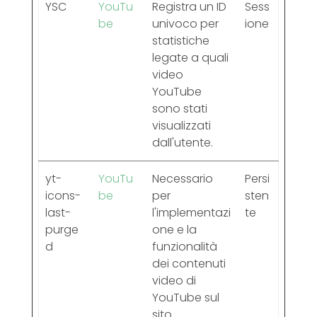
YSC
YouTu
Registra un ID
Sess
be
univoco per
ione
statistiche
legate a quali
video
YouTube
sono stati
visualizzati
dall'utente.
yt-
YouTu
Necessario
Persi
icons-
be
per
sten
last-
l'implementazi
te
purge
one e la
d
funzionalità
dei contenuti
video di
YouTube sul
sito.