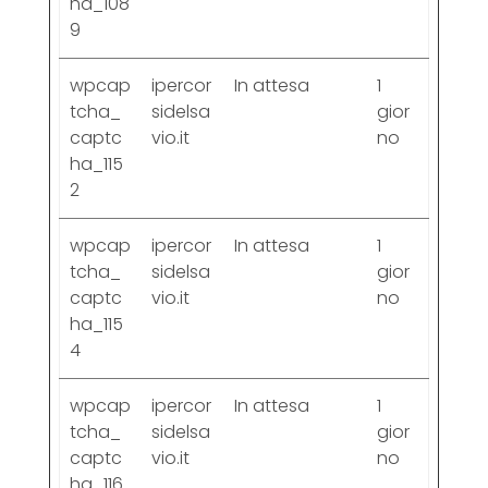
ha_108
9
wpcap
ipercor
In attesa
1
tcha_
sidelsa
gior
captc
vio.it
no
ha_115
2
wpcap
ipercor
In attesa
1
tcha_
sidelsa
gior
captc
vio.it
no
ha_115
4
wpcap
ipercor
In attesa
1
tcha_
sidelsa
gior
captc
vio.it
no
ha_116