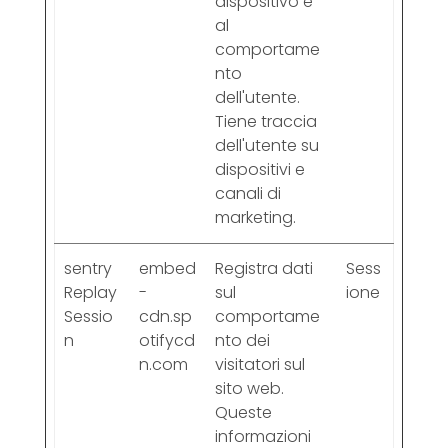
dispositivo e
al
comportame
nto
dell'utente.
Tiene traccia
dell'utente su
dispositivi e
canali di
marketing.
sentry
embed
Registra dati
Sess
Replay
-
sul
ione
Sessio
cdn.sp
comportame
n
otifycd
nto dei
n.com
visitatori sul
sito web.
Queste
informazioni