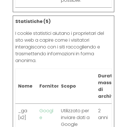
possibile.
Statistiche (5)
I cookie statistici aiutano i proprietari del
sito web a capire come i visitatori
interagiscono con i siti raccogliendo e
trasmettendo informazioni in forma
anonima.
Durata
massima
Nome
Fornitore
Scopo
di
archiviazio
_ga
Googl
Utilizzato per
2
[x2]
e
inviare dati a
anni
Google