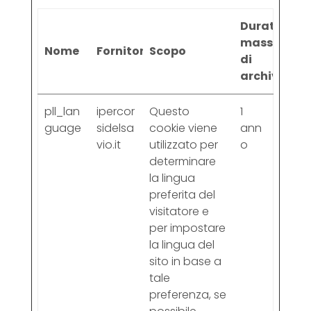
Durata
massima
Nome
Fornitore
Scopo
di
archiviazio
pll_lan
ipercor
Questo
1
guage
sidelsa
cookie viene
ann
vio.it
utilizzato per
o
determinare
la lingua
preferita del
visitatore e
per impostare
la lingua del
sito in base a
tale
preferenza, se