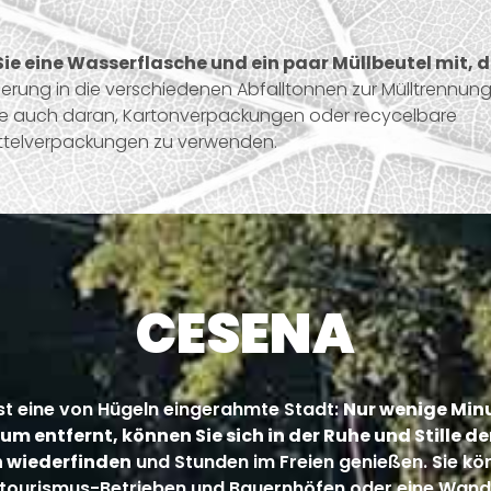
Sie eine Wasserflasche und ein paar Müllbeutel mit, di
rung in die verschiedenen Abfalltonnen zur Mülltrennun
ie auch daran, Kartonverpackungen oder recycelbare
ttelverpackungen zu verwenden.
CESENA
st eine von Hügeln eingerahmte Stadt:
Nur wenige Min
m entfernt, können Sie sich in der Ruhe und Stille d
 wiederfinden
und Stunden im Freien genießen. Sie kö
tourismus-Betrieben und Bauernhöfen oder eine Wan