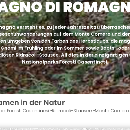
AGNO DI ROMAG
agna versteht es, zu jeder Jahreszeit zu überrasche
eeschuhwanderungen auf dem Monte Comero und den 
en umgeben von den Farben des Herbstlaubs, die mag
i Gnomi im Frühling oder im Sommer sowie Boots- ode
iosen Ridracoli-Stausee.
All dies in der einzigartige
Nationalparks Foresti Casentinesi.
men in der Natur
rk Foresti Casentinesi
Ridracoli-Stausee
Monte Comero u