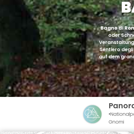
B
Bagno di Rom
oder Schn
Veranstaltung
Sentiero degl
auf dem grand
Panora
Nationalpa
Gnomi