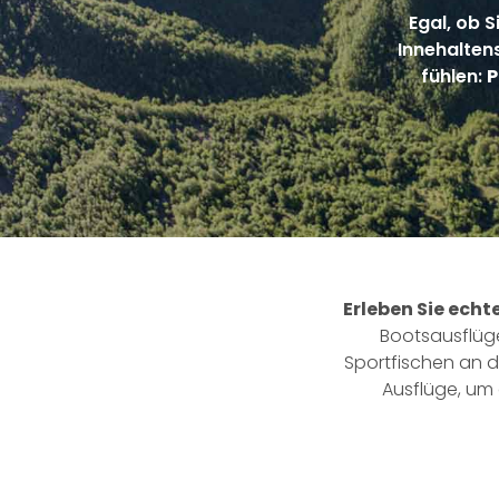
Egal, ob S
Innehalten
fühlen:
P
Erleben Sie ech
Bootsausflüg
Sportfischen an 
Ausflüge, um