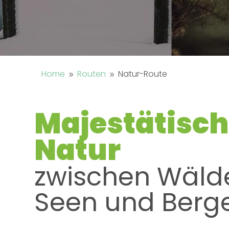
Home
Routen
Natur-Route
9
9
Majestätisc
Natur
zwischen Wälde
Seen und Berg