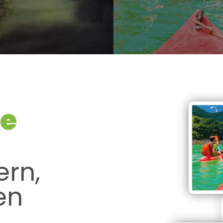
he
rn,
en