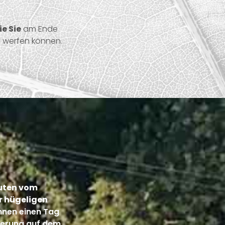
e Sie
am Ende
g werfen können.
uten vom
er hügeligen
nnen einen Tag
derung auf dem