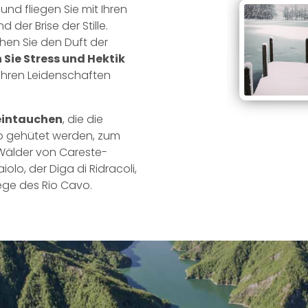
nd fliegen Sie mit Ihren
er Brise der Stille.
hen Sie den Duft der
n Sie Stress und Hektik
Ihren Leidenschaften
 eintauchen
, die die
io gehütet werden, zum
e Wälder von Careste-
lo, der Diga di Ridracoli,
ege des Rio Cavo.