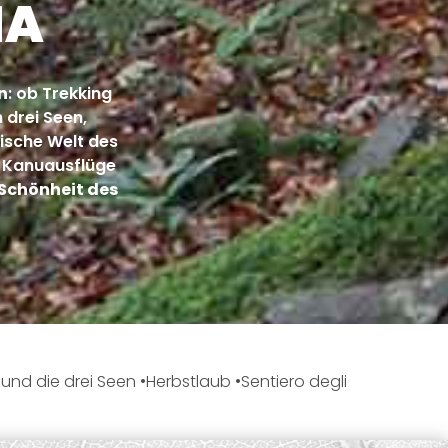
NA
n
: ob Trekking
drei Seen,
ische Welt des
r Kanuausflüge
n Schönheit des
nd die drei Seen
Herbstlaub
Sentiero degli