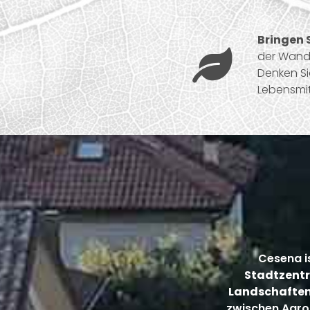
Bringen 

der Wande
Denken S
Lebensmi
Cesena i
Stadtzentru
Landschaften
zwischen Agro