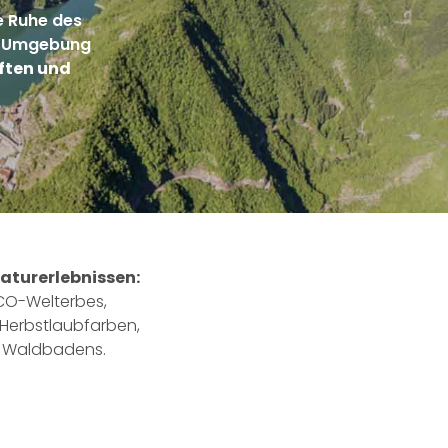
ie Ruhe des
er Umgebung
ften und
aturerlebnissen:
CO-Welterbes,
Herbstlaubfarben,
s Waldbadens.