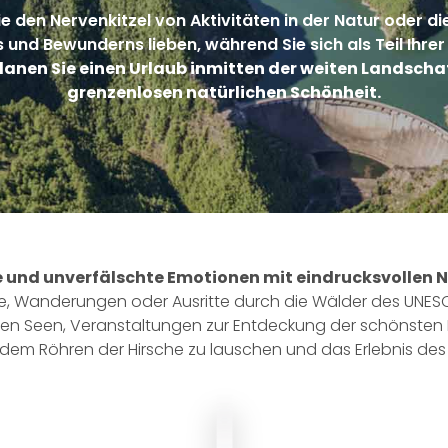
ie den Nervenkitzel von Aktivitäten in der Natur oder d
s und Bewunderns lieben, während Sie sich als Teil Ihr
lanen Sie einen Urlaub inmitten der weiten Landscha
grenzenlosen natürlichen Schönheit.
te und unverfälschte Emotionen mit eindrucksvollen N
e, Wanderungen oder Ausritte durch die Wälder des UNES
den Seen, Veranstaltungen zur Entdeckung der schönsten 
 dem Röhren der Hirsche zu lauschen und das Erlebnis de