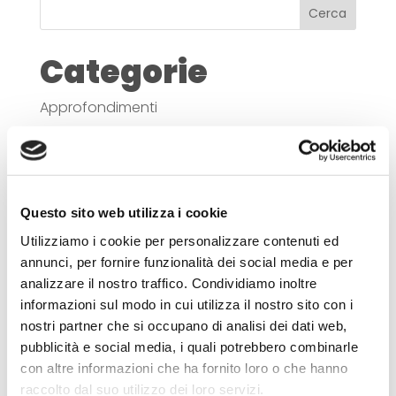
Cerca
Categorie
Approfondimenti
Itinerari
News
Ricette
Questo sito web utilizza i cookie
Articoli recenti
Utilizziamo i cookie per personalizzare contenuti ed
annunci, per fornire funzionalità dei social media e per
Relax d’estate: le strutture con piscina
analizzare il nostro traffico. Condividiamo inoltre
informazioni sul modo in cui utilizza il nostro sito con i
Mercato Saraceno: Città del Vino
nostri partner che si occupano di analisi dei dati web,
Le pievi di Mercato Saraceno
pubblicità e social media, i quali potrebbero combinarle
Mercato Saraceno in un giorno
con altre informazioni che ha fornito loro o che hanno
raccolto dal suo utilizzo dei loro servizi.
La diga di Ridracoli