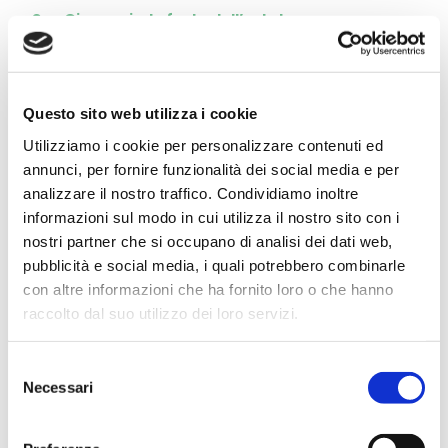
San Giovanni – la festa dell’estate
SABATO 5 E DOMENICA 6 LUGLIO
SARSINA
Questo sito web utilizza i cookie
Festa Romana
Utilizziamo i cookie per personalizzare contenuti ed
annunci, per fornire funzionalità dei social media e per
11, 12, 13 LUGLIO
analizzare il nostro traffico. Condividiamo inoltre
MONTIANO
informazioni sul modo in cui utilizza il nostro sito con i
Sagra di San Vincenzo
nostri partner che si occupano di analisi dei dati web,
pubblicità e social media, i quali potrebbero combinarle
con altre informazioni che ha fornito loro o che hanno
SABATO 19 E DOMENICA 20 LUGLIO
raccolto dal suo utilizzo dei loro servizi.
MONTECORONARO – Verghereto
Sagra del Cinghiale
Selezione
Necessari
del
VENERDÌ 25 E SABATO 26 LUGLIO
consenso
MERCATO SARACENO