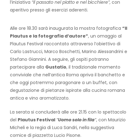
l’iniziativa
“Il passato nel piatto e nel bicchiere”
, con
aperitivo presso gli esercizi aderenti.
Alle ore 18.30 sarà inaugurata la mostra fotografica
“Il
Plautus e la fotografia d’autore”
, un omaggio al
Plautus Festival
raccontato attraverso l’obiettivo di
Carlo Lastrucci
,
Marco Boschetti
,
Marino Alessandrini
e
Stefano Giannini
. A seguire, gli ospiti potranno
partecipare alla
Gustatio
, il tradizionale momento
conviviale che nell’antica Roma apriva il banchetto e
che oggi potremmo paragonare a un buffet, con
degustazione di pietanze ispirate alla cucina romana
antica e vino aromatizzato.
La serata si concluderà alle ore 21.15 con lo spettacolo
del
Plautus Festival
“
Uomo solo in fila
“
, con Maurizio
Micheli e la regia di Luca Sandri, nella suggestiva
cornice di piazzetta Lucio Pisone.