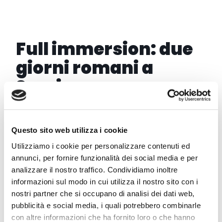
Full immersion: due
giorni romani a
Sarsina
È disponibile anche
una vantaggiosa offerta
per
una full immersioni nell’antica Sarsina
, con
Questo sito web utilizza i cookie
pernottamento, terme romane e massaggi, cena.
Utilizziamo i cookie per personalizzare contenuti ed
annunci, per fornire funzionalità dei social media e per
analizzare il nostro traffico. Condividiamo inoltre
informazioni sul modo in cui utilizza il nostro sito con i
nostri partner che si occupano di analisi dei dati web,
DATA
pubblicità e social media, i quali potrebbero combinarle
04 - 05 Lug 2026
con altre informazioni che ha fornito loro o che hanno
Terminato