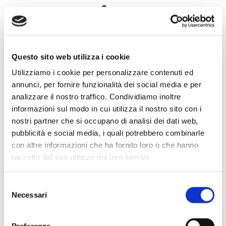
Categorie
Approfondimenti
Itinerari
Questo sito web utilizza i cookie
News
Utilizziamo i cookie per personalizzare contenuti ed
Ricette
annunci, per fornire funzionalità dei social media e per
analizzare il nostro traffico. Condividiamo inoltre
Articoli recenti
informazioni sul modo in cui utilizza il nostro sito con i
nostri partner che si occupano di analisi dei dati web,
Alla scoperta degli gnomi di Bagno di
pubblicità e social media, i quali potrebbero combinarle
Romagna
con altre informazioni che ha fornito loro o che hanno
raccolto dal suo utilizzo dei loro servizi.
A Bagno di Romagna con i bambini
Bagno di Romagna in un giorno
Selezione
Relax d’estate: le strutture con piscina
Necessari
del
Mercato Saraceno: Città del Vino
consenso
Preferenze