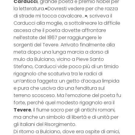
Carducci
, grande poeta e premio Nobel per
la letteratura.
«
Dovresti vedere per che razza
di strade mi tocca cavalcare…
»
,
scriveva il
Carducci alla moglie, a sottolineare la difficile
ascesa che il poeta dovette affrontare
nell’estate del 1867 per raggiungere le
sorgenti del Tevere. Arrivato finalmente alla
meta dopo una lunga marcia a dorso di
mulo da Bulciano, vicino a Pieve Santo
Stefano, Carducci vide poco più di un timido
rigagnolo che scaturiva tra le radici di
un’antica faggeta: un getto d’acqua limpida
e pura che usciva da una fenditura sul
terreno scosceso. Ma l’emozione del poeta fu
forte, perché quel modesto rigagnolo era il
Tevere
, il fiume sacro per gli antichi romani,
ma anche un simbolo di libertà e di unità per
gli Italiani del Risorgimento.
Di ritorno a Bulciano, dove era ospite di amici,