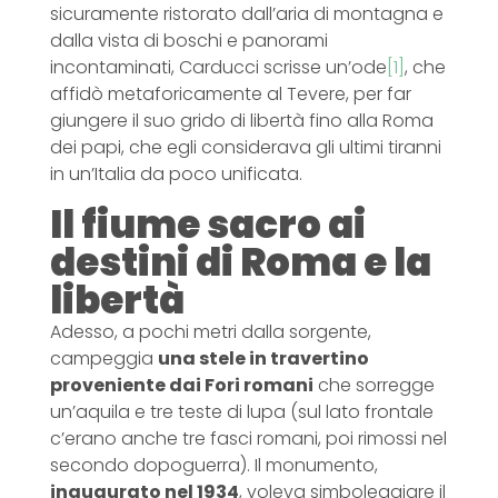
sicuramente ristorato dall’aria di montagna e
dalla vista di boschi e panorami
incontaminati, Carducci scrisse un’ode
[1]
, che
affidò metaforicamente al Tevere, per far
giungere il suo grido di libertà fino alla Roma
dei papi, che egli considerava gli ultimi tiranni
in un’Italia da poco unificata.
Il fiume sacro ai
destini di Roma e la
libertà
Adesso, a pochi metri dalla sorgente,
campeggia
una stele in travertino
proveniente dai Fori romani
che sorregge
un’aquila e tre teste di lupa (sul lato frontale
c’erano anche tre fasci romani, poi rimossi nel
secondo dopoguerra). Il monumento,
inaugurato nel 1934
, voleva simboleggiare il