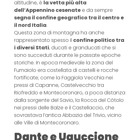
altitudine, è
la vetta più alta
dell’Appennino cesenate
e da sempre
segna il confine geografico tra il centro e
il nord Italia
.
Questa zona di montagna ha anche
rappresentato spesso il
confine politico tra
i diversi Stati
, ducati e granducati che si
sono succeduti durante le passate epoche
storiche. In epoca medievale la zona del
Fumaiolo era costellata di castelli e rocche
fortificate; come la Faggiola Vecchia nei
pressi di Capanne, Castelvecchio tra
Riofreddo e Montecoronaro, a poca distanza
dalla sorgente del Savio, la Rocca del Còtolo
nei pressi delle Balze e il Castellaccio, che
sovrastava l’antica Abbazia del Trivio, vicino
alle Ville di Montecoronaro.
Dante e Uguccione