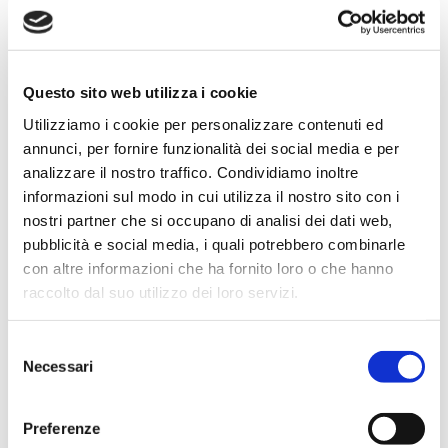
abbracciare tutta la Romagna verso nord, e
parte della Toscana e dell’Appennino Umbro-
Marchigiano verso sud, dal Monte Amiata ai
Sibillini. Non di rado, in special modo dalla
Questo sito web utilizza i cookie
Ripa del Monticino nelle limpide giornate
Utilizziamo i cookie per personalizzare contenuti ed
invernali, ma non solo, è possibile
vedere a
annunci, per fornire funzionalità dei social media e per
occhio nudo le vette delle Alpi
del Trentino
analizzare il nostro traffico. Condividiamo inoltre
e del Veneto. Inoltre, soprattutto agli
informazioni sul modo in cui utilizza il nostro sito con i
escursionisti silenziosi, può capitare di
nostri partner che si occupano di analisi dei dati web,
incrociare alcuni dei
tanti animali selvatici
pubblicità e social media, i quali potrebbero combinarle
che popolano i boschi, i prati e i cieli sopra il
con altre informazioni che ha fornito loro o che hanno
Fumaiolo. Gli incontri più frequenti avvengono
raccolto dal suo utilizzo dei loro servizi.
con caprioli, cinghiali, cervi, poiane e, più
raramente, aquile, mentre l’incontro con il
lupo, predatore timido e schivo, è riservato ai
Selezione
Necessari
più fortunati.
del
consenso
Che sia per la gita di un giorno, per un fine
Preferenze
settimana o per una vacanza prolungata, il