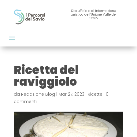
Sito ufficiale di informazione
turistica dell’Unione Valle del
Savio
Ricetta del
raviggiolo
da
Redazione Blog
|
Mar 27, 2023
|
Ricette
|
0
commenti