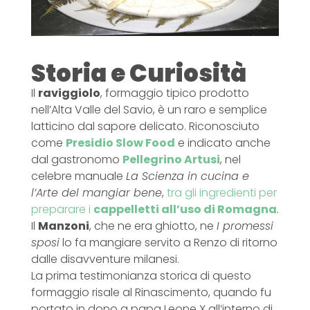
Storia e Curiosità
Il
raviggiolo
, formaggio tipico prodotto
nell’Alta Valle del Savio, è un raro e semplice
latticino dal sapore delicato. Riconosciuto
come
Presidio Slow Food
e indicato anche
dal gastronomo
Pellegrino Artusi
, nel
celebre manuale
La Scienza in cucina e
l’Arte del mangiar bene
,
tra gli ingredienti per
preparare i
cappelletti all’uso di Romagna
.
Il
Manzoni
, che ne era ghiotto, ne
I promessi
sposi
lo fa mangiare servito a Renzo di ritorno
dalle disavventure milanesi.
La prima testimonianza storica di questo
formaggio risale al Rinascimento, quando fu
portato in dono a papa Leone X all’interno di