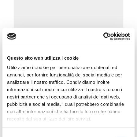
Questo sito web utilizza i cookie
Utilizziamo i cookie per personalizzare contenuti ed
annunci, per fornire funzionalità dei social media e per
analizzare il nostro traffico. Condividiamo inoltre
informazioni sul modo in cui utilizza il nostro sito con i
nostri partner che si occupano di analisi dei dati web,
pubblicità e social media, i quali potrebbero combinarle
Salva il mio nome, email e sito web in
con altre informazioni che ha fornito loro o che hanno
questo browser per la prossima volta che
raccolto dal suo utilizzo dei loro servizi.
commento.
Are you human? Please solve:
Selezione