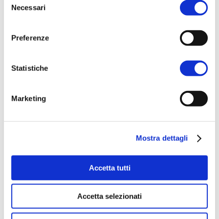
Necessari
del
consenso
Preferenze
Statistiche
Marketing
Cerca
Mostra dettagli
Categorie
Accetta tutti
Approfondimenti
Itinerari
Accetta selezionati
News