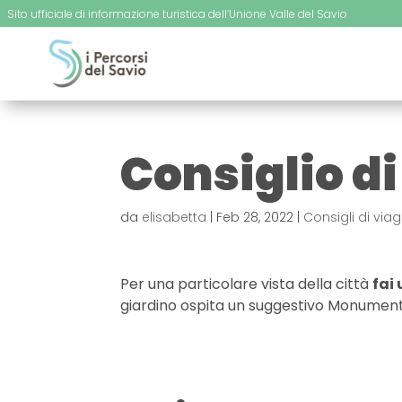
Sito ufficiale di informazione turistica dell’Unione Valle del Savio
Consiglio di
da
elisabetta
|
Feb 28, 2022
|
Consigli di via
Per una particolare vista della città
fai
giardino ospita un suggestivo Monumento