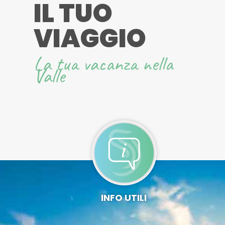
IL TUO
VIAGGIO
La tua vacanza nella
Valle
INFO UTILI