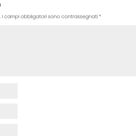
o
.
I campi obbligatori sono contrassegnati
*