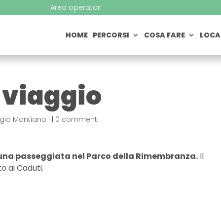
Area operatori
HOME
PERCORSI
COSA FARE
LOCA
 viaggio
ggio Montiano !
|
0 commenti
 una passeggiata nel Parco della Rimembranza.
Il
 ai Caduti.