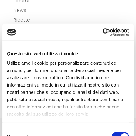
Itinerari
News
Ricette
Articoli recenti
Alla scoperta degli gnomi di Bagno di
Questo sito web utilizza i cookie
Romagna
Utilizziamo i cookie per personalizzare contenuti ed
A Bagno di Romagna con i bambini
annunci, per fornire funzionalità dei social media e per
Bagno di Romagna in un giorno
analizzare il nostro traffico. Condividiamo inoltre
informazioni sul modo in cui utilizza il nostro sito con i
Relax d’estate: le strutture con piscina
nostri partner che si occupano di analisi dei dati web,
Mercato Saraceno: Città del Vino
pubblicità e social media, i quali potrebbero combinarle
con altre informazioni che ha fornito loro o che hanno
raccolto dal suo utilizzo dei loro servizi.
Selezione
ORGANIZZA