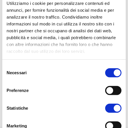
Categorie
Utilizziamo i cookie per personalizzare contenuti ed
annunci, per fornire funzionalità dei social media e per
Approfondimenti
analizzare il nostro traffico. Condividiamo inoltre
Itinerari
informazioni sul modo in cui utilizza il nostro sito con i
nostri partner che si occupano di analisi dei dati web,
News
pubblicità e social media, i quali potrebbero combinarle
Ricette
con altre informazioni che ha fornito loro o che hanno
raccolto dal suo utilizzo dei loro servizi.
Articoli recenti
Selezione
Relax d’estate: le strutture con piscina
Necessari
del
Mercato Saraceno: Città del Vino
consenso
Le pievi di Mercato Saraceno
Preferenze
Mercato Saraceno in un giorno
La diga di Ridracoli
Statistiche
Marketing