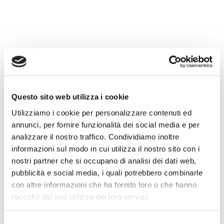
Search
Categorie
Questo sito web utilizza i cookie
Utilizziamo i cookie per personalizzare contenuti ed
Articoli recenti
annunci, per fornire funzionalità dei social media e per
analizzare il nostro traffico. Condividiamo inoltre
informazioni sul modo in cui utilizza il nostro sito con i
Travel tips
nostri partner che si occupano di analisi dei dati web,
Travel tips
pubblicità e social media, i quali potrebbero combinarle
Curiosity
con altre informazioni che ha fornito loro o che hanno
raccolto dal suo utilizzo dei loro servizi.
Curiosity
Travel tips
Selezione