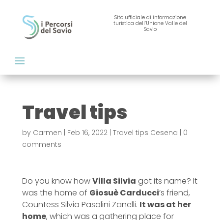
Sito ufficiale di informazione
turistica dell’Unione Valle del
Savio
Travel tips
by
Carmen
|
Feb 16, 2022
|
Travel tips Cesena
|
0
comments
Do you know how
Villa Silvia
got its name? It
was the home of
Giosuè Carducci
‘s friend,
Countess Silvia Pasolini Zanelli.
It was at her
home
, which was a gathering place for