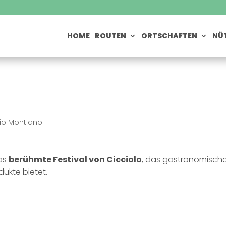
HOME
ROUTEN
ORTSCHAFTEN
NÜT
io Montiano !
as
berühmte Festival von Cicciolo
, das gastronomisch
dukte bietet.