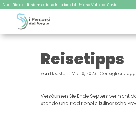
Sito ufficiale di informazione turistica dell’Unione Valle del Savio
Reisetipps
von
Houston
|
Mai 16, 2023
|
Consigli di viagg
Versäumen Sie Ende September nicht d
Stände und traditionelle kulinarische Pro