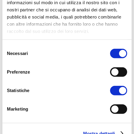
In caso di annullamento
informazioni sul modo in cui utilizza il nostro sito con i
nostri partner che si occupano di analisi dei dati web,
pubblicità e social media, i quali potrebbero combinarle
con altre informazioni che ha fornito loro o che hanno
raccolto dal suo utilizzo dei loro servizi.
Richiedi una
prenotazione
Selezione
Necessari
del
consenso
Nome
*
Preferenze
Statistiche
Cognome
*
Marketing
Email
*
Mostra dettagli