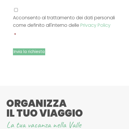
Consenso
al
Acconsento al trattamento dei dati personali
trattamento
dei
come definito all'interno delle
Privacy Policy
dati
*
personali
*
Invia la richiesta
ORGANIZZA
IL TUO VIAGGIO
La tua vacanza nella Valle