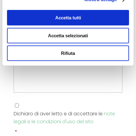
Per quando vorresti prenotare questa
Accetta tutti
experience?
*
Accetta selezionati
Richiesta
Rifiuta
Condizioni
d'uso
*
Dichiaro di aver letto e di accettare le
note
legali e le condizioni d'uso del sito
*