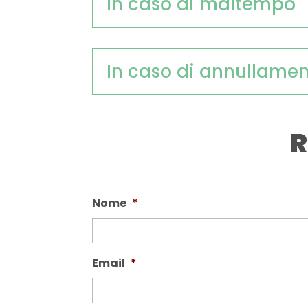
In caso di maltempo
In caso di annullame
R
Nome
*
Email
*