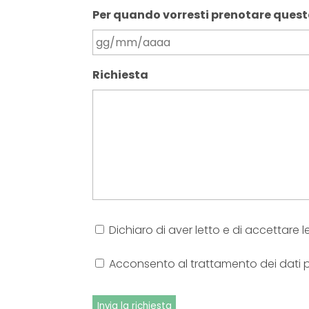
Per quando vorresti prenotare quest
Richiesta
Condizioni
Dichiaro di aver letto e di accettare l
d'uso
*
Consenso
Acconsento al trattamento dei dati pe
al
trattamento
dei
Invia la richiesta