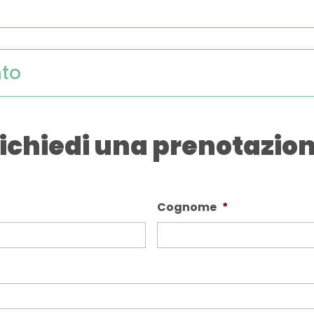
nto
ichiedi una prenotazio
Cognome
*