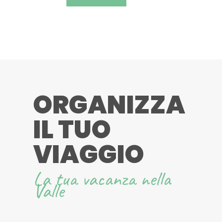
dati
personali
*
ORGANIZZA
IL TUO
VIAGGIO
La tua vacanza nella
Valle