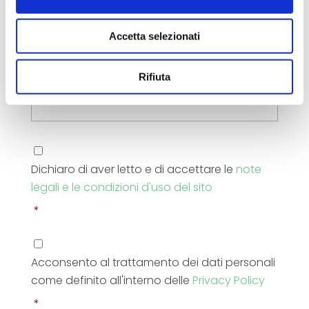
Richiesta
Accetta selezionati
Rifiuta
Condizioni
d'uso
*
Dichiaro di aver letto e di accettare le
note
legali e le condizioni d'uso del sito
*
Consenso
al
Acconsento al trattamento dei dati personali
trattamento
dei
come definito all'interno delle
Privacy Policy
dati
*
personali
*