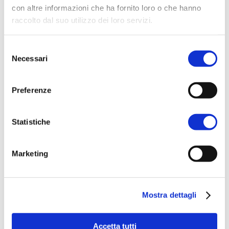
prenotazione
con altre informazioni che ha fornito loro o che hanno
raccolto dal suo utilizzo dei loro servizi.
Nome
*
Selezione
Necessari
del
consenso
Preferenze
Cognome
*
Statistiche
Email
*
Marketing
Per quando vorresti prenotare questa
Mostra dettagli
experience?
*
Accetta tutti