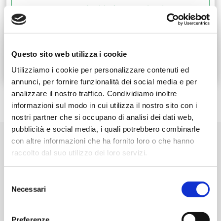
Maggiori informazioni
Prenota ora
Questo sito web utilizza i cookie
Utilizziamo i cookie per personalizzare contenuti ed
annunci, per fornire funzionalità dei social media e per
analizzare il nostro traffico. Condividiamo inoltre
informazioni sul modo in cui utilizza il nostro sito con i
nostri partner che si occupano di analisi dei dati web,
pubblicità e social media, i quali potrebbero combinarle
con altre informazioni che ha fornito loro o che hanno
ORGANIZZA
raccolto dal suo utilizzo dei loro servizi.
IL TUO VIAGGIO
Selezione
La tua vacanza nella Valle
Necessari
del
consenso
Vuoi pianificare la tua vacanza nella Valle del
Preferenze