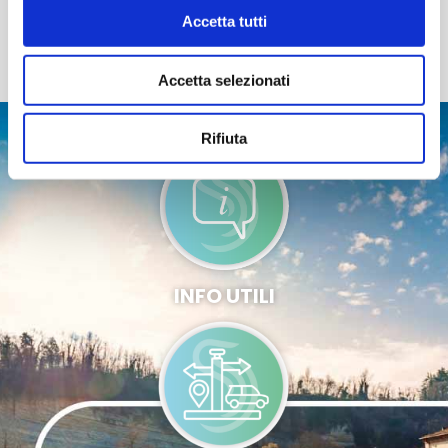
Qui trovi tutte le
informazioni utili
per viaggiare in
Accetta tutti
sicurezza, le indicazioni su
come arrivare
e
come
spostarsi
nella Valle e
dove dormire
.
Accetta selezionati
Rifiuta
INFO UTILI