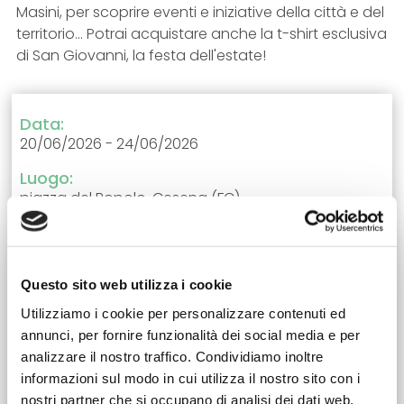
Masini, per scoprire eventi e iniziative della città e del
territorio... Potrai acquistare anche la t-shirt esclusiva
di San Giovanni, la festa dell'estate!
Data:
20/06/2026 - 24/06/2026
Luogo:
piazza del Popolo, Cesena (FC)
Evento gratuito
Email:
info@ipercorsidelsavio.it
Questo sito web utilizza i cookie
Utilizziamo i cookie per personalizzare contenuti ed
Telefono:
annunci, per fornire funzionalità dei social media e per
0547 356327
analizzare il nostro traffico. Condividiamo inoltre
informazioni sul modo in cui utilizza il nostro sito con i
Maggiori informazioni
nostri partner che si occupano di analisi dei dati web,