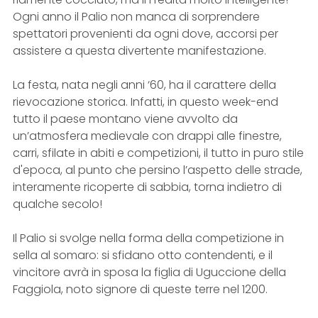
Ogni anno il Palio non manca di sor­prendere
spettatori provenienti da ogni dove, accorsi per
assistere a questa divertente manifestazione.
La festa, nata negli anni ‘60, ha il carattere della
rievo­cazione storica. Infatti, in questo week-end
tutto il pae­se montano viene avvolto da
un’atmosfera medievale con drappi alle finestre,
carri, sfilate in abiti e compe­tizioni, il tutto in puro stile
d'epoca, al punto che persino l’aspetto delle strade,
interamente ricoperte di sabbia, torna indietro di
qualche secolo!
Il Palio si svolge nella forma della competizione in
sella al somaro: si sfidano otto contendenti, e il
vinci­tore avrà in sposa la figlia di Uguccione della
Faggiola, noto signore di queste terre nel 1200.