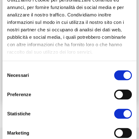
Evento gratuito
annunci, per fornire funzionalità dei social media e per
analizzare il nostro traffico. Condividiamo inoltre
Email:
informazioni sul modo in cui utilizza il nostro sito con i
proloco@alfero.net
nostri partner che si occupano di analisi dei dati web,
Telefono:
pubblicità e social media, i quali potrebbero combinarle
0543-910106
con altre informazioni che ha fornito loro o che hanno
raccolto dal suo utilizzo dei loro servizi.
Palio dei Somari Alfero 2026 - locandina
Selezione
Necessari
del
Maggiori informazioni
consenso
Preferenze
Statistiche
Marketing