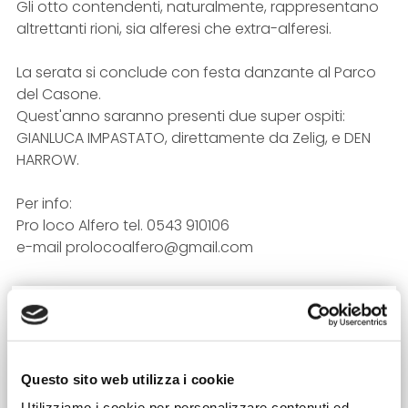
Gli otto contendenti, naturalmente, rappresentano
altrettanti rioni, sia alferesi che extra-alferesi.
La serata si conclude con festa danzante al Parco
del Casone.
Quest'anno saranno presenti due super ospiti:
GIANLUCA IMPASTATO, direttamente da Zelig, e DEN
HARROW.
Per info:
Pro loco Alfero tel. 0543 910106
e-mail prolocoalfero@gmail.com
Data:
09/08/2026
Luogo:
Questo sito web utilizza i cookie
Via Don Francesco Babbini, Verghereto (FC)
Utilizziamo i cookie per personalizzare contenuti ed