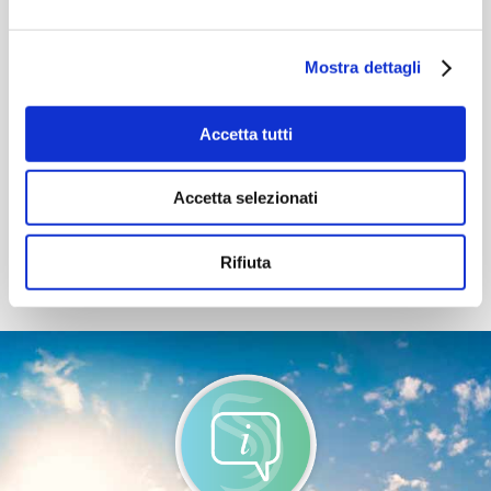
ORGANIZZA
IL TUO VIAGGIO
Mostra dettagli
La tua vacanza nella Valle
Accetta tutti
Vuoi pianificare la tua vacanza nella Valle del
Savio?
Accetta selezionati
Qui trovi tutte le
informazioni utili
per viaggiare in
sicurezza, le indicazioni su
come arrivare
e
come
Rifiuta
spostarsi
nella Valle e
dove dormire
.