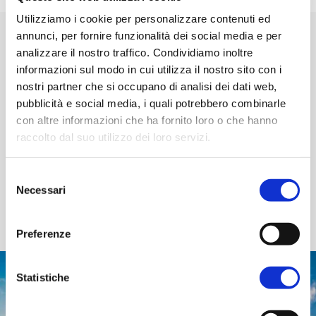
Utilizziamo i cookie per personalizzare contenuti ed
annunci, per fornire funzionalità dei social media e per
ORGANIZZA
analizzare il nostro traffico. Condividiamo inoltre
IL TUO VIAGGIO
informazioni sul modo in cui utilizza il nostro sito con i
nostri partner che si occupano di analisi dei dati web,
La tua vacanza nella Valle
pubblicità e social media, i quali potrebbero combinarle
con altre informazioni che ha fornito loro o che hanno
raccolto dal suo utilizzo dei loro servizi.
Vuoi pianificare la tua vacanza nella Valle del
Savio?
Selezione
Qui trovi tutte le
informazioni utili
per viaggiare in
Necessari
del
sicurezza, le indicazioni su
come arrivare
e
come
consenso
spostarsi
nella Valle e
dove dormire
.
Preferenze
Statistiche