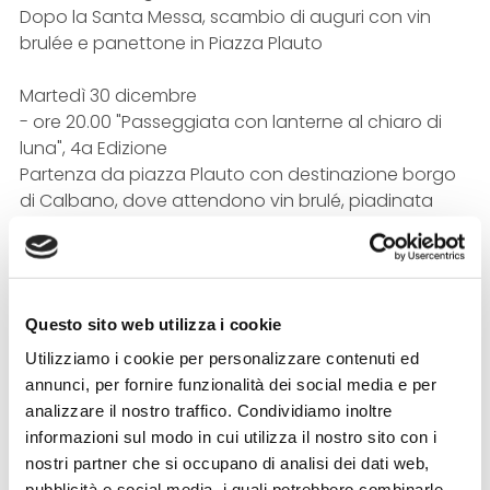
Dopo la Santa Messa, scambio di auguri con vin
brulée e panettone in Piazza Plauto
Martedì 30 dicembre
- ore 20.00 "Passeggiata con lanterne al chiaro di
luna", 4a Edizione
Partenza da piazza Plauto con destinazione borgo
di Calbano, dove attendono vin brulé, piadinata
sotto le stelle e musica.
Evento organizzato da Consulta Donne Sarsina
Mercoledì 31 dicembre
Questo sito web utilizza i cookie
- dalle ore 23.00 "Sarsina di accende"
Capodanno in Piazza Plauto: musica dal vivo con i
Utilizziamo i cookie per personalizzare contenuti ed
JBees in concerto, brindisi di mezzanotte e
annunci, per fornire funzionalità dei social media e per
spettacolo con i fuochi pirotecnici. A seguire Dj set.
analizzare il nostro traffico. Condividiamo inoltre
Evento organizzato da Proloco di Sarsina in
informazioni sul modo in cui utilizza il nostro sito con i
collaborazione con il Comune di Sarsina.
nostri partner che si occupano di analisi dei dati web,
pubblicità e social media, i quali potrebbero combinarle