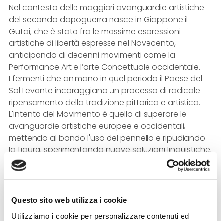
Nel contesto delle maggiori avanguardie artistiche
del secondo dopoguerra nasce in Giappone il
Gutai, che è stato fra le massime espressioni
artistiche di libertà espresse nel Novecento,
anticipando di decenni movimenti come la
Performance Art e l’arte Concettuale occidentale.
I fermenti che animano in quel periodo il Paese del
Sol Levante incoraggiano un processo di radicale
ripensamento della tradizione pittorica e artistica.
L'intento del Movimento è quello di superare le
avanguardie artistiche europee e occidentali,
mettendo al bando l'uso del pennello e ripudiando
la figura, sperimentando nuove soluzioni linguistiche,
concentrandosi sull’atto creativo e i materiali,
dando così una risposta orientale alla tradizione
occidentale. Questo movimento si sviluppò
attraverso l’utilizzo di elementi d’uso quotidiano
Questo sito web utilizza i cookie
trasformandoli in veicoli di espressione artistica: una
Utilizziamo i cookie per personalizzare contenuti ed
reinvenzione dei canoni, che mise sotto la lente