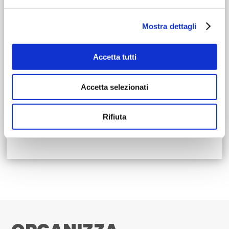
corso Mazzini, 1, Cesena (FC)
Mostra dettagli
Evento gratuito
Email:
Accetta tutti
info@ipercorsidelsavio.it
Telefono:
Accetta selezionati
0547 356327
Rifiuta
Maggiori informazioni