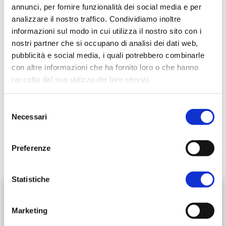
annunci, per fornire funzionalità dei social media e per
d’ingrandimento l’artista nella sua concretezza,
analizzare il nostro traffico. Condividiamo inoltre
quando esprime la propria libertà di movimento
informazioni sul modo in cui utilizza il nostro sito con i
nella gestualità della materia. Vennero così utilizzati
nostri partner che si occupano di analisi dei dati web,
elementi inusuali come carta, tessuti, fango, vetro.
pubblicità e social media, i quali potrebbero combinarle
Anche il corpo umano diventò strumento artistico,
con altre informazioni che ha fornito loro o che hanno
lasciando le proprie impronte sul colore - nessun
raccolto dal suo utilizzo dei loro servizi.
mezzo è precluso - passando così dall’informale ad
esibizioni dal vivo, atte a stupire e coinvolgere lo
Selezione
spettatore.
Necessari
del
Accanto a Jiro Yoshihara, il fondatore, e Shozo
consenso
Shimamoto, che ideò il nome del Movimento, si
unirono successivamente Yasuo Sumi, Kazuo
Preferenze
Shiraga, Saburo Murakami, Jozo Ukiatto e molti altri.
Statistiche
Data:
31/01/2026 - 15/03/2026
Marketing
Luogo: