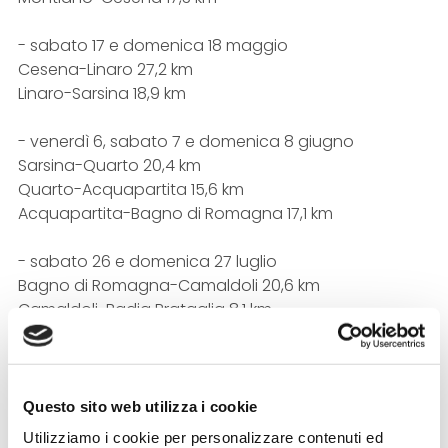
- sabato 17 e domenica 18 maggio
Cesena-Linaro 27,2 km
Linaro-Sarsina 18,9 km
- venerdì 6, sabato 7 e domenica 8 giugno
Sarsina-Quarto 20,4 km
Quarto-Acquapartita 15,6 km
Acquapartita-Bagno di Romagna 17,1 km
- sabato 26 e domenica 27 luglio
Bagno di Romagna-Camaldoli 20,6 km
Camaldoli-Badia Prataglia 8,1 km
- venerdì 8, sabato 9 e domenica 10 agosto
Badia Prataglia-La Verna 23,2 km
La Verna-Verghereto 17,6 km
Questo sito web utilizza i cookie
Verghereto-Le Balze 13,5 km
Utilizziamo i cookie per personalizzare contenuti ed