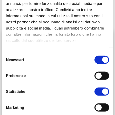
annunci, per fornire funzionalità dei social media e per
- sabato 27 e domenica 28 settembre
analizzare il nostro traffico. Condividiamo inoltre
Le Balze-Sant'Agata Feltria 19,7 km
informazioni sul modo in cui utilizza il nostro sito con i
Sant'Agata Feltria-Perticara 8,4 km
nostri partner che si occupano di analisi dei dati web,
pubblicità e social media, i quali potrebbero combinarle
con altre informazioni che ha fornito loro o che hanno
Data:
raccolto dal suo utilizzo dei loro servizi.
01/05/2025 - 26/10/2025
Luogo:
Selezione
Necessari
Bagno di Romagna (FC)
del
piazza del Popolo, Cesena (FC)
consenso
Montiano (FC)
Preferenze
Piazza Tito Maccio PLauto, Sarsina (FC)
Sarsina (FC)
Statistiche
Piazza XVII luglio, Via Nuova, 71, Verghereto (FC)
Prezzo:
Marketing
155