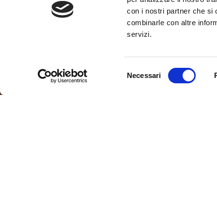
con i nostri partner che si
combinarle con altre inform
servizi.
Selezione
Necessari
del
consenso
Uffici di
Bag