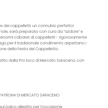
 dei cappelletti: un connubio perfetto!
magnole, sarà preparato con cura da “azdore” e
: enormi cabaret di cappelletti - rigorosamente
agù per il tradizionale condimento aspettano i
ione della Festa del Cappelletto.
stito dalla Pro loco di Mercato Saraceno, con
NTA PATRONA DI MERCATO SARACENO
sul palco allestito per l’occasione.