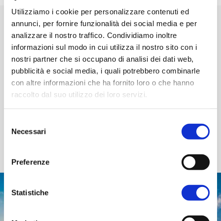
Utilizziamo i cookie per personalizzare contenuti ed
annunci, per fornire funzionalità dei social media e per
ORGANIZZA
analizzare il nostro traffico. Condividiamo inoltre
IL TUO VIAGGIO
informazioni sul modo in cui utilizza il nostro sito con i
nostri partner che si occupano di analisi dei dati web,
La tua vacanza nella Valle
pubblicità e social media, i quali potrebbero combinarle
con altre informazioni che ha fornito loro o che hanno
raccolto dal suo utilizzo dei loro servizi.
Vuoi pianificare la tua vacanza nella Valle del
Savio?
Selezione
Qui trovi tutte le
informazioni utili
per viaggiare in
Necessari
del
sicurezza, le indicazioni su
come arrivare
e
come
consenso
spostarsi
nella Valle e
dove dormire
.
Preferenze
Statistiche